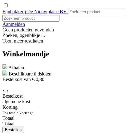
Fijnbakkerij De Nieuwplatse BV
Aanmelden
Geen producten gevonden
Zoeken, ogenblikje ...
Toon meer resultaten
Winkelmandje
Afhalen
Beschikbare tijdsloten
Bestelkost van € 0,30
x
x
Bestelkost
algemene kost
Korting
Uw totale korting:
Totaal
Totaal
Bestellen