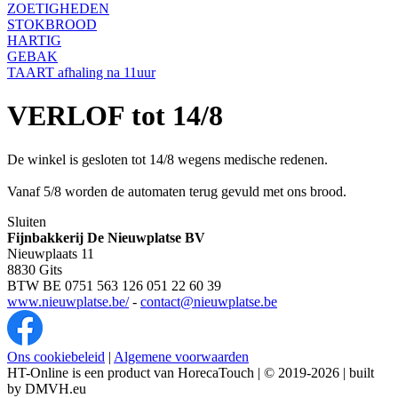
ZOETIGHEDEN
STOKBROOD
HARTIG
GEBAK
TAART afhaling na 11uur
VERLOF tot 14/8
De winkel is gesloten tot 14/8 wegens medische redenen.
Vanaf 5/8 worden de automaten terug gevuld met ons brood.
Sluiten
Fijnbakkerij De Nieuwplatse BV
Nieuwplaats 11
8830 Gits
BTW BE 0751 563 126 051 22 60 39
www.nieuwplatse.be/
-
contact@nieuwplatse.be
Ons cookiebeleid
|
Algemene voorwaarden
HT-Online is een product van HorecaTouch
|
© 2019-2026
|
built
by DMVH.eu